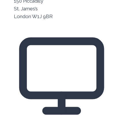
150 Piccadilly
St. James’s
London W1J 9BR