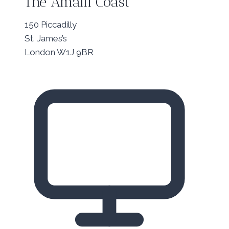
The Amalfi Coast
150 Piccadilly
St. James’s
London W1J 9BR